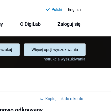
Polski
English
sy
O DigiLab
Zaloguj się
szukaj
Więcej opcji wyszukiwania
Instrukcja wyszukiwania
Kopiuj link do rekordu
na nowo odkrywany