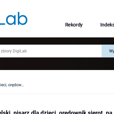
Rekordy
Indek
Wy
Teofil Nowosielski, pisarz dla dzieci, orędownik sierot, na nowo odkrywany
lski, pisarz dla dzieci, orędownik sierot, 