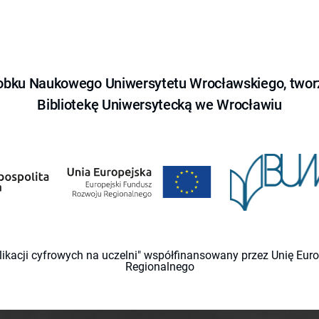
obku Naukowego Uniwersytetu Wrocławskiego, tworz
Bibliotekę Uniwersytecką we Wrocławiu
likacji cyfrowych na uczelni" współfinansowany przez Unię Eu
Regionalnego