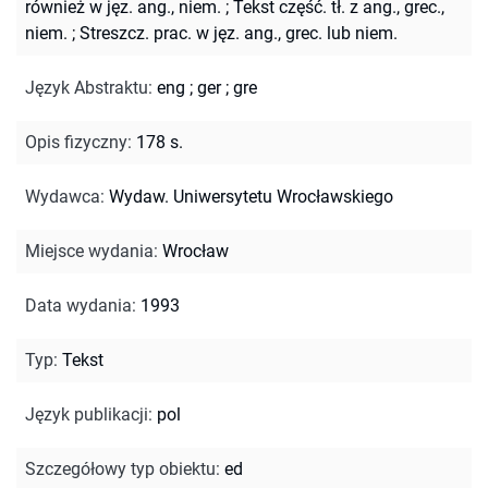
również w jęz. ang., niem.
;
Tekst część. tł. z ang., grec.,
niem.
;
Streszcz. prac. w jęz. ang., grec. lub niem.
Język Abstraktu
:
eng
;
ger
;
gre
Opis fizyczny
:
178 s.
Wydawca
:
Wydaw. Uniwersytetu Wrocławskiego
Miejsce wydania
:
Wrocław
Data wydania
:
1993
Typ
:
Tekst
Język publikacji
:
pol
Szczegółowy typ obiektu
:
ed