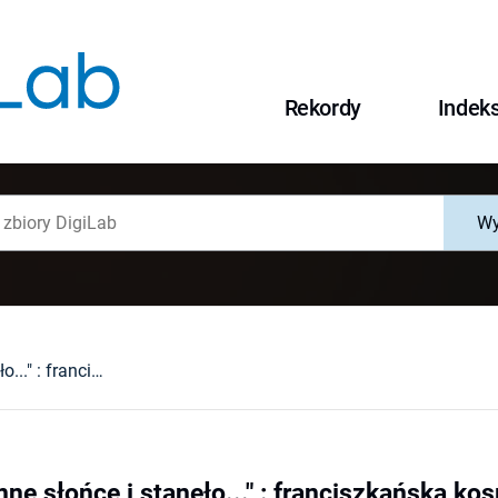
Rekordy
Indek
Wy
"Wyszło ogromne słońce i stanęło..." : franciszkańska kosmogonia romantyków
ne słońce i stanęło..." : franciszkańska 