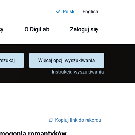
Polski
English
sy
O DigiLab
Zaloguj się
szukaj
Więcej opcji wyszukiwania
Instrukcja wyszukiwania
Kopiuj link do rekordu
kosmogonia romantyków