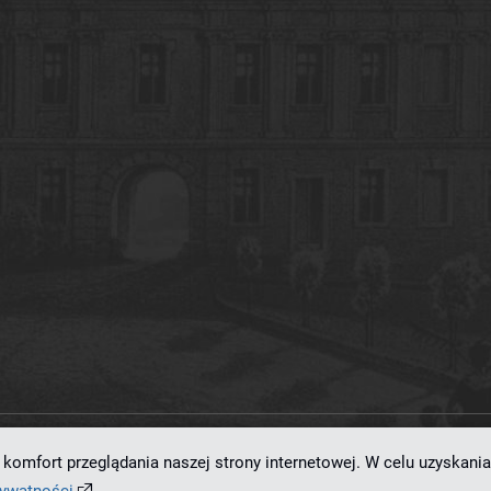
komfort przeglądania naszej strony internetowej. W celu uzyskania
ramowaniu
dLibra 7.0.0-SNAPSHOT
opracowanemu przez
Poznańskie Centrum