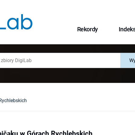
Rekordy
Indek
Wy
Rychlebskich
pičaku w Górach Rychlebskich