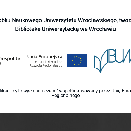
obku Naukowego Uniwersytetu Wrocławskiego, tworz
Bibliotekę Uniwersytecką we Wrocławiu
likacji cyfrowych na uczelni" współfinansowany przez Unię Eu
Regionalnego