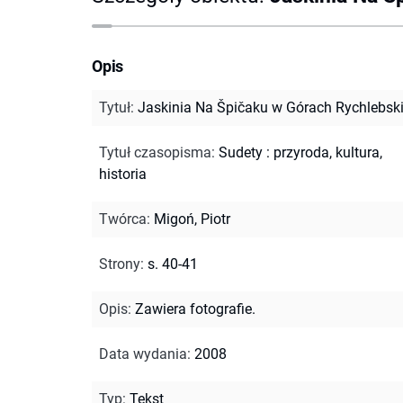
Opis
Tytuł
:
Jaskinia Na Špičaku w Górach Rychlebsk
Tytuł czasopisma
:
Sudety : przyroda, kultura,
historia
Twórca
:
Migoń, Piotr
Strony
:
s. 40-41
Opis
:
Zawiera fotografie.
Data wydania
:
2008
Typ
:
Tekst