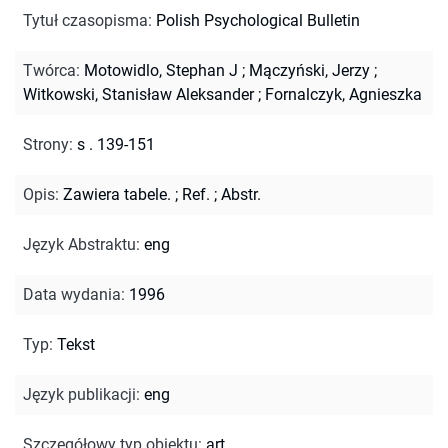
Tytuł czasopisma
:
Polish Psychological Bulletin
Twórca
:
Motowidlo, Stephan J
;
Mączyński, Jerzy
;
Witkowski, Stanisław Aleksander
;
Fornalczyk, Agnieszka
Strony
:
s . 139-151
Opis
:
Zawiera tabele.
;
Ref.
;
Abstr.
Język Abstraktu
:
eng
Data wydania
:
1996
Typ
:
Tekst
Język publikacji
:
eng
Szczegółowy typ obiektu
:
art