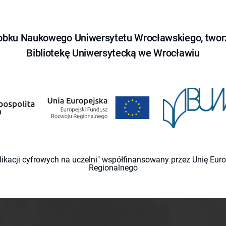
obku Naukowego Uniwersytetu Wrocławskiego, tworz
Bibliotekę Uniwersytecką we Wrocławiu
likacji cyfrowych na uczelni" współfinansowany przez Unię Eu
Regionalnego