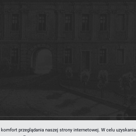
komfort przeglądania naszej strony internetowej. W celu uzyskania
ramowaniu
dLibra 7.0.0-SNAPSHOT
opracowanemu przez
Poznańskie Centrum