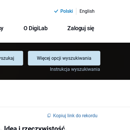
Polski
English
sy
O DigiLab
Zaloguj się
szukaj
Więcej opcji wyszukiwania
Instrukcja wyszukiwania
Kopiuj link do rekordu
 Idea i rzeczywistość.