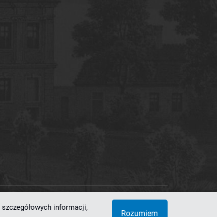
 szczegółowych informacji,
 Superkomputerowo-Sieciowe
Rozumiem