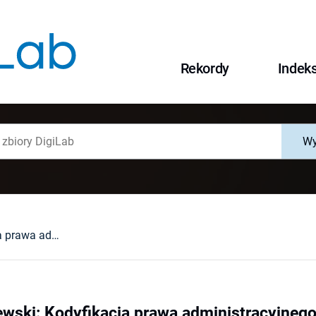
Rekordy
Indek
Wy
Andrzej Wasilewski: Kodyfikacja prawa administracyjnego. Idea i rzeczywistość. Warszawa, 1988 : [recenzja].
ewski: Kodyfikacja prawa administracyjnego.