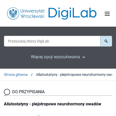
Więcej opcji wyszukiwania
Strona główna
Allatostat
DO PRZYPISANIA
Allatostatyny - plejotropowe neurohormony owadów