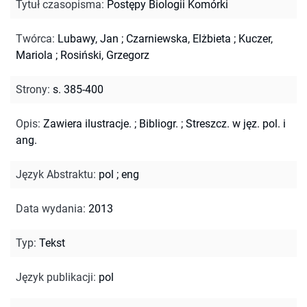
Tytuł czasopisma
:
Postępy Biologii Komórki
Twórca
:
Lubawy, Jan
;
Czarniewska, Elżbieta
;
Kuczer,
Mariola
;
Rosiński, Grzegorz
Strony
:
s. 385-400
Opis
:
Zawiera ilustracje.
;
Bibliogr.
;
Streszcz. w jęz. pol. i
ang.
Język Abstraktu
:
pol
;
eng
Data wydania
:
2013
Typ
:
Tekst
Język publikacji
:
pol