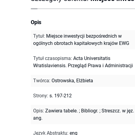
Opis
Tytuł
:
Miejsce inwestycji bezpośrednich w
ogólnych obrotach kapitałowych krajów EWG
Tytuł czasopisma
:
Acta Universitatis
Wratislaviensis. Przegląd Prawa i Administracji
Twórca
:
Ostrowska, Elżbieta
Strony
:
s. 197-212
Opis
:
Zawiera tabele.
;
Bibliogr.
;
Streszcz. w jęz.
ang.
Język Abstraktu
:
eng