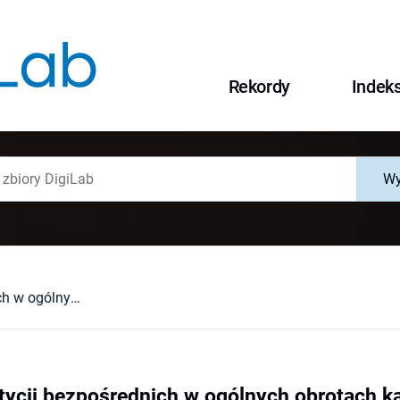
Rekordy
Indek
Wy
Miejsce inwestycji bezpośrednich w ogólnych obrotach kapitałowych krajów EWG
tycji bezpośrednich w ogólnych obrotach 