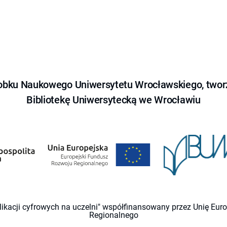
obku Naukowego Uniwersytetu Wrocławskiego, tworz
Bibliotekę Uniwersytecką we Wrocławiu
likacji cyfrowych na uczelni" współfinansowany przez Unię Eu
Regionalnego