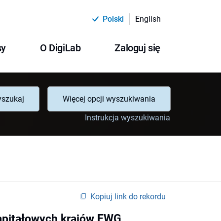
Polski
English
sy
O DigiLab
Zaloguj się
szukaj
Więcej opcji wyszukiwania
Instrukcja wyszukiwania
Kopiuj link do rekordu
kapitałowych krajów EWG