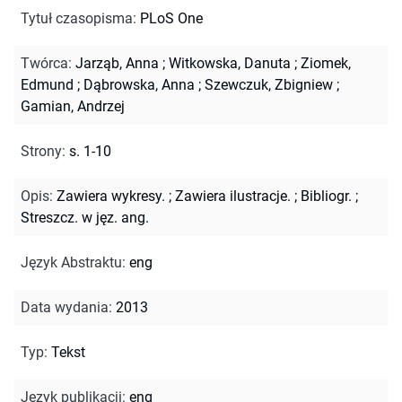
Tytuł czasopisma
:
PLoS One
Twórca
:
Jarząb, Anna
;
Witkowska, Danuta
;
Ziomek,
Edmund
;
Dąbrowska, Anna
;
Szewczuk, Zbigniew
;
Gamian, Andrzej
Strony
:
s. 1-10
Opis
:
Zawiera wykresy.
;
Zawiera ilustracje.
;
Bibliogr.
;
Streszcz. w jęz. ang.
Język Abstraktu
:
eng
Data wydania
:
2013
Typ
:
Tekst
Język publikacji
:
eng