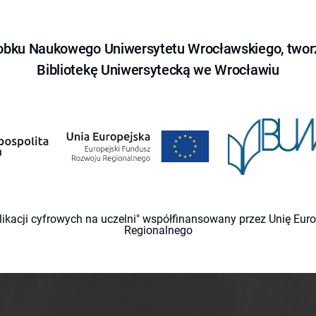
obku Naukowego Uniwersytetu Wrocławskiego, tworz
Bibliotekę Uniwersytecką we Wrocławiu
likacji cyfrowych na uczelni" współfinansowany przez Unię Eu
Regionalnego