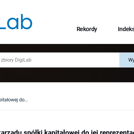
Rekordy
Indek
Wy
Umocowanie zarządu spółki kapitałowej do jej reprezentacji
rządu spółki kapitałowej do jej reprezentac