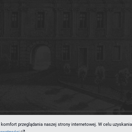
komfort przeglądania naszej strony internetowej. W celu uzyskania
ramowaniu
dLibra 7.0.0-SNAPSHOT
opracowanemu przez
Poznańskie Centrum