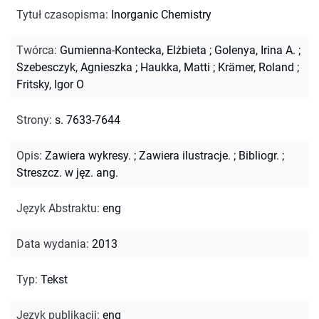
Tytuł czasopisma
:
Inorganic Chemistry
Twórca
:
Gumienna-Kontecka, Elżbieta
;
Golenya, Irina A.
;
Szebesczyk, Agnieszka
;
Haukka, Matti
;
Krämer, Roland
;
Fritsky, Igor O
Strony
:
s. 7633-7644
Opis
:
Zawiera wykresy.
;
Zawiera ilustracje.
;
Bibliogr.
;
Streszcz. w jęz. ang.
Język Abstraktu
:
eng
Data wydania
:
2013
Typ
:
Tekst
Język publikacji
:
eng