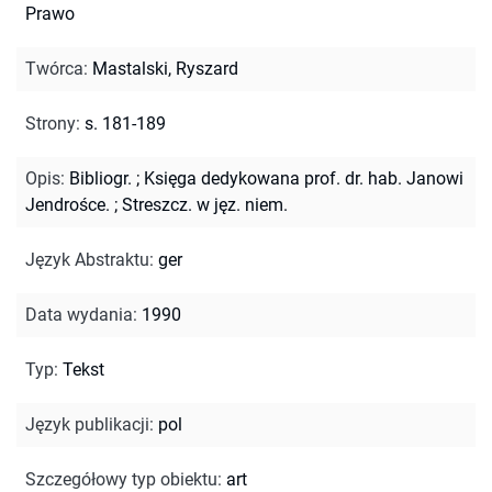
Prawo
Twórca
:
Mastalski, Ryszard
Strony
:
s. 181-189
Opis
:
Bibliogr.
;
Księga dedykowana prof. dr. hab. Janowi
Jendrośce.
;
Streszcz. w jęz. niem.
Język Abstraktu
:
ger
Data wydania
:
1990
Typ
:
Tekst
Język publikacji
:
pol
Szczegółowy typ obiektu
:
art