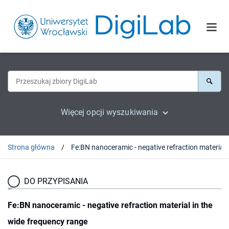
Więcej opcji wyszukiwania
Strona główna
Fe:BN na
DO PRZYPISANIA
Fe:BN nanoceramic - negative refraction material in the
wide frequency range