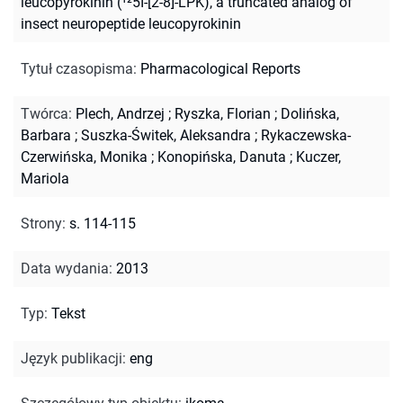
leucopyrokinin (¹²5I-[2-8]-LPK), a truncated analog of
insect neuropeptide leucopyrokinin
Tytuł czasopisma
:
Pharmacological Reports
Twórca
:
Plech, Andrzej
;
Ryszka, Florian
;
Dolińska,
Barbara
;
Suszka-Świtek, Aleksandra
;
Rykaczewska-
Czerwińska, Monika
;
Konopińska, Danuta
;
Kuczer,
Mariola
Strony
:
s. 114-115
Data wydania
:
2013
Typ
:
Tekst
Język publikacji
:
eng