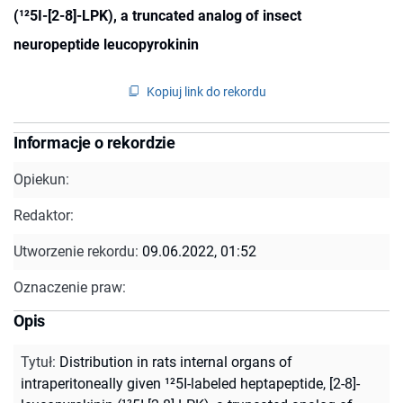
(¹²5I-[2-8]-LPK), a truncated analog of insect
neuropeptide leucopyrokinin
Kopiuj link do rekordu
Informacje o rekordzie
Opiekun:
Redaktor:
Utworzenie rekordu:
09.06.2022, 01:52
Oznaczenie praw:
Opis
Tytuł
:
Distribution in rats internal organs of
intraperitoneally given ¹²5I-labeled heptapeptide, [2-8]-