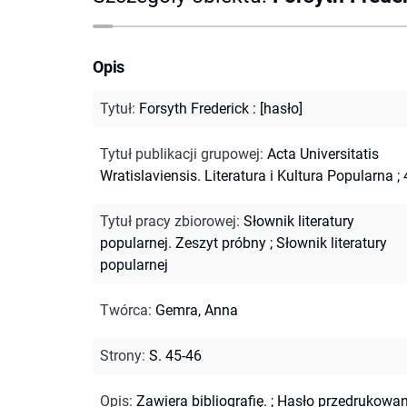
Opis
Tytuł
:
Forsyth Frederick : [hasło]
Tytuł publikacji grupowej
:
Acta Universitatis
Wratislaviensis. Literatura i Kultura Popularna ; 
Tytuł pracy zbiorowej
:
Słownik literatury
popularnej. Zeszyt próbny
;
Słownik literatury
popularnej
Twórca
:
Gemra, Anna
Strony
:
S. 45-46
Opis
:
Zawiera bibliografię.
;
Hasło przedrukowa