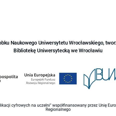
obku Naukowego Uniwersytetu Wrocławskiego, tworz
Bibliotekę Uniwersytecką we Wrocławiu
likacji cyfrowych na uczelni" współfinansowany przez Unię Eu
Regionalnego