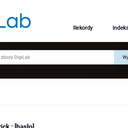
Rekordy
Indek
Wy
ick : [hasło]