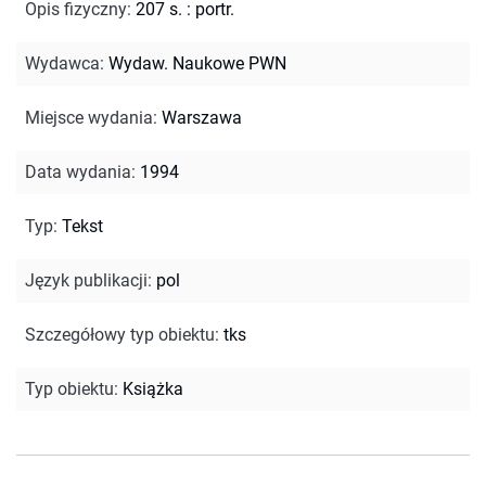
Opis fizyczny
:
207 s. : portr.
Wydawca
:
Wydaw. Naukowe PWN
Miejsce wydania
:
Warszawa
Data wydania
:
1994
Typ
:
Tekst
Język publikacji
:
pol
Szczegółowy typ obiektu
:
tks
Typ obiektu
:
Książka