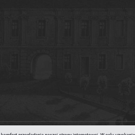
ramowaniu
dLibra 7.0.0-SNAPSHOT
opracowanemu przez
Poznańskie Centrum