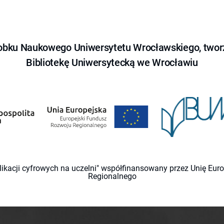
obku Naukowego Uniwersytetu Wrocławskiego, tworz
Bibliotekę Uniwersytecką we Wrocławiu
likacji cyfrowych na uczelni" współfinansowany przez Unię Eu
Regionalnego