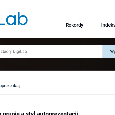
Rekordy
Indek
Wy
oprezentacji
grupie a styl autoprezentacji