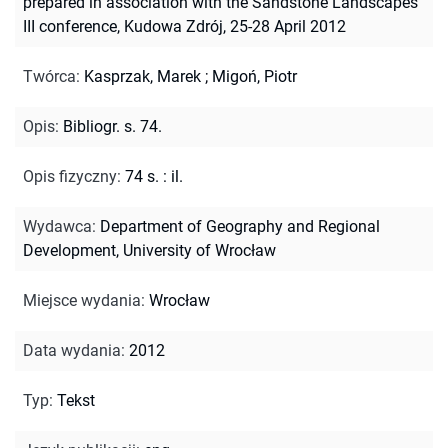
prepared in association with the Sandstone Landscapes
III conference, Kudowa Zdrój, 25-28 April 2012
Twórca
:
Kasprzak, Marek
;
Migoń, Piotr
Opis
:
Bibliogr. s. 74.
Opis fizyczny
:
74 s. : il.
Wydawca
:
Department of Geography and Regional
Development, University of Wrocław
Miejsce wydania
:
Wrocław
Data wydania
:
2012
Typ
:
Tekst