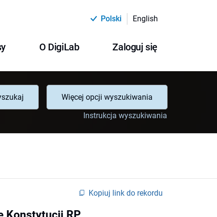
Polski
English
sy
O DigiLab
Zaloguj się
szukaj
Więcej opcji wyszukiwania
Instrukcja wyszukiwania
Kopiuj link do rekordu
e Konstytucji RP