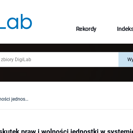
Rekordy
Indek
Wy
Horyzontalny skutek praw i wolności jednostki w systemie Konstytucji RP
skutek praw i wolności jednostki w systemi