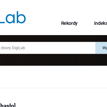
Rekordy
Indek
Wy
[hasło]