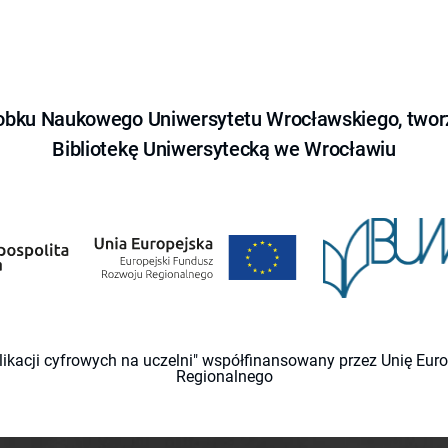
obku Naukowego Uniwersytetu Wrocławskiego, tworz
Bibliotekę Uniwersytecką we Wrocławiu
likacji cyfrowych na uczelni" współfinansowany przez Unię Eu
Regionalnego