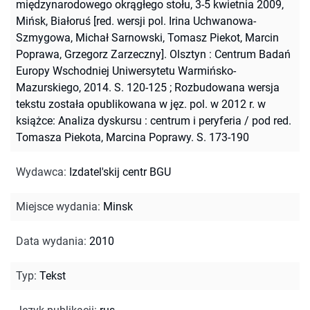
międzynarodowego okrągłego stołu, 3-5 kwietnia 2009,
Mińsk, Białoruś [red. wersji pol. Irina Uchwanowa-
Szmygowa, Michał Sarnowski, Tomasz Piekot, Marcin
Poprawa, Grzegorz Zarzeczny]. Olsztyn : Centrum Badań
Europy Wschodniej Uniwersytetu Warmińsko-
Mazurskiego, 2014. S. 120-125
;
Rozbudowana wersja
tekstu została opublikowana w jęz. pol. w 2012 r. w
książce: Analiza dyskursu : centrum i peryferia / pod red.
Tomasza Piekota, Marcina Poprawy. S. 173-190
Wydawca
:
Izdatel'skij centr BGU
Miejsce wydania
:
Minsk
Data wydania
:
2010
Typ
:
Tekst