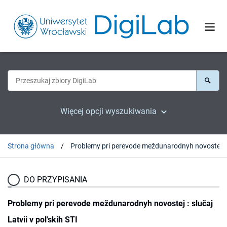
Więcej opcji wyszukiwania
Strona główna
Problemy
DO PRZYPISANIA
Problemy pri perevode meždunarodnyh novostej : slučaj
Latvii v pol'skih STI