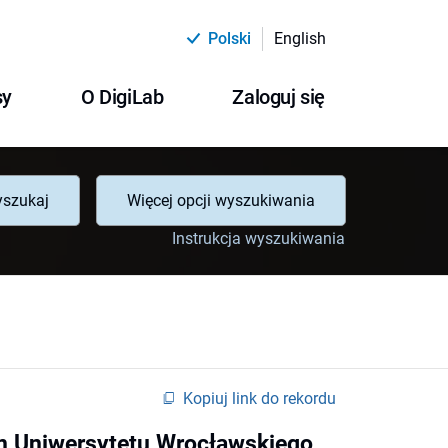
Polski
English
sy
O DigiLab
Zaloguj się
szukaj
Więcej opcji wyszukiwania
Instrukcja wyszukiwania
Kopiuj link do rekordu
ym Uniwersytetu Wrocławskiego