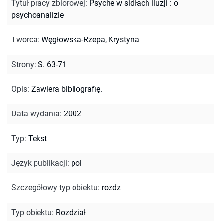
Tytuł pracy zbiorowej
:
Psyche w sidłach iluzji : o
psychoanalizie
Twórca
:
Węgłowska-Rzepa, Krystyna
Strony
:
S. 63-71
Opis
:
Zawiera bibliografię.
Data wydania
:
2002
Typ
:
Tekst
Język publikacji
:
pol
Szczegółowy typ obiektu
:
rozdz
Typ obiektu
:
Rozdział