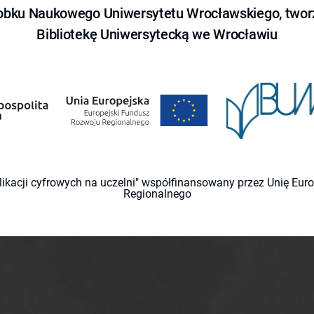
obku Naukowego Uniwersytetu Wrocławskiego, tworz
Bibliotekę Uniwersytecką we Wrocławiu
likacji cyfrowych na uczelni" współfinansowany przez Unię Eu
Regionalnego