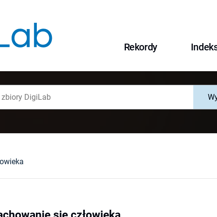
Rekordy
Indek
Wy
łowieka
achowanie się człowieka