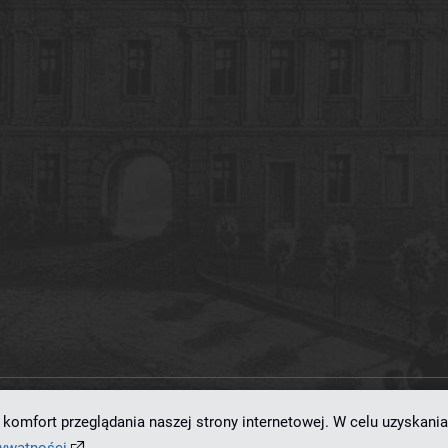
komfort przeglądania naszej strony internetowej. W celu uzyskania
ramowaniu
dLibra 7.0.0-SNAPSHOT
opracowanemu przez
Poznańskie Centrum