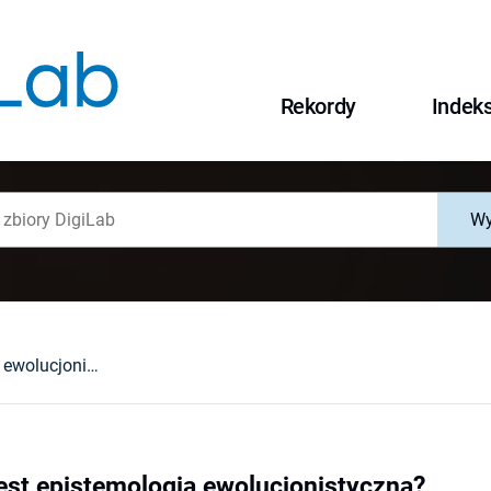
Rekordy
Indek
Wy
Czy możliwa jest epistemologia ewolucjonistyczna?
est epistemologia ewolucjonistyczna?