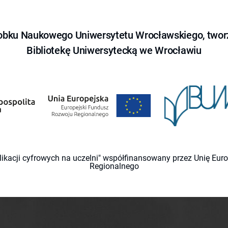
obku Naukowego Uniwersytetu Wrocławskiego, tworz
Bibliotekę Uniwersytecką we Wrocławiu
likacji cyfrowych na uczelni" współfinansowany przez Unię Eu
Regionalnego