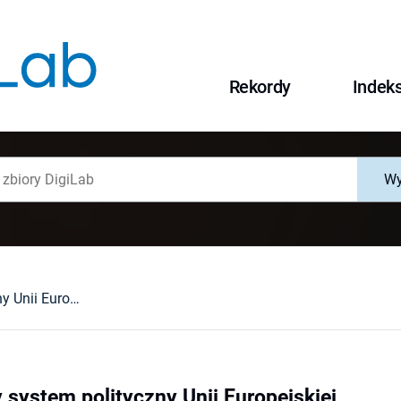
Rekordy
Indek
Wy
Niepaństwowy system polityczny Unii Europejskiej
system polityczny Unii Europejskiej