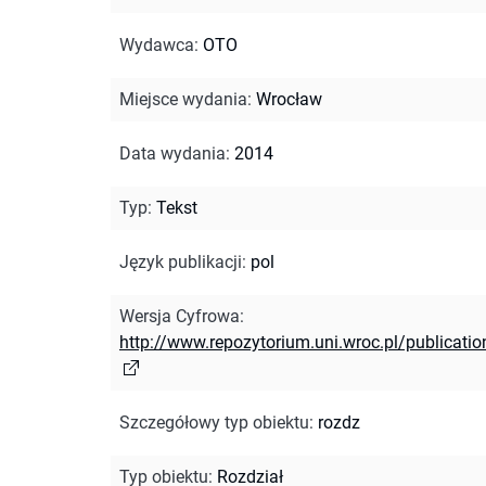
Wydawca
:
OTO
Miejsce wydania
:
Wrocław
Data wydania
:
2014
Typ
:
Tekst
Język publikacji
:
pol
Wersja Cyfrowa
:
http://www.repozytorium.uni.wroc.pl/publicati
Szczegółowy typ obiektu
:
rozdz
Typ obiektu
:
Rozdział