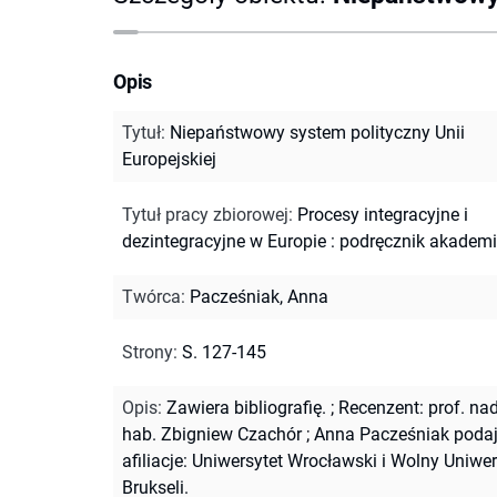
Opis
Tytuł
:
Niepaństwowy system polityczny Unii
Europejskiej
Tytuł pracy zbiorowej
:
Procesy integracyjne i
dezintegracyjne w Europie : podręcznik akademi
Twórca
:
Pacześniak, Anna
Strony
:
S. 127-145
Opis
:
Zawiera bibliografię.
;
Recenzent: prof. na
hab. Zbigniew Czachór
;
Anna Pacześniak podaj
afiliacje: Uniwersytet Wrocławski i Wolny Uniwe
Brukseli.