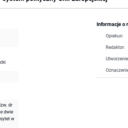
Informacje o 
Opiekun:
Redaktor:
Utworzenie
cki
Oznaczeni
dzw. dr
e dwie
rsytet w