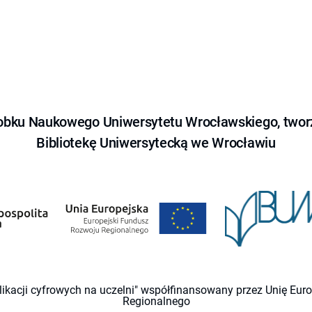
obku Naukowego Uniwersytetu Wrocławskiego, tworz
Bibliotekę Uniwersytecką we Wrocławiu
likacji cyfrowych na uczelni" współfinansowany przez Unię Eu
Regionalnego