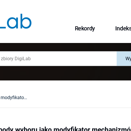
Rekordy
Indek
Wy
Poczucie swobody wyboru jako modyfikator mechanizmów egotystycznych w sytuacji zagrożenia bezradnością
body wyboru jako modyfikator mechanizmów