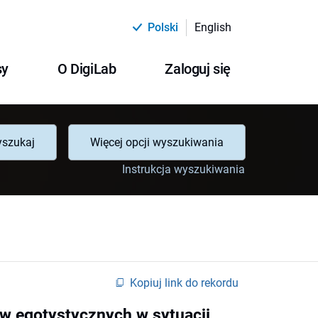
Polski
English
sy
O DigiLab
Zaloguj się
szukaj
Więcej opcji wyszukiwania
Instrukcja wyszukiwania
Kopiuj link do rekordu
 egotystycznych w sytuacji