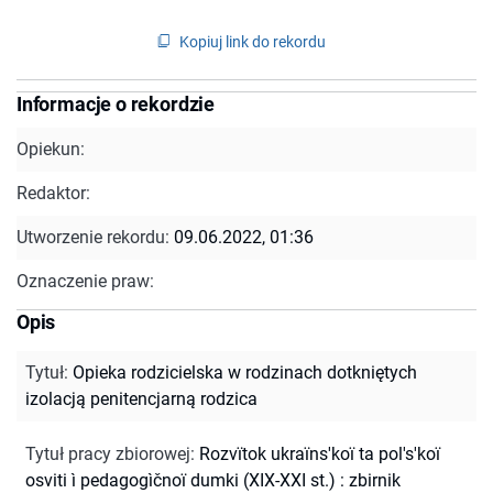
Kopiuj link do rekordu
Informacje o rekordzie
Opiekun:
Redaktor:
Utworzenie rekordu:
09.06.2022, 01:36
Oznaczenie praw:
Opis
Tytuł
:
Opieka rodzicielska w rodzinach dotkniętych
izolacją penitencjarną rodzica
Tytuł pracy zbiorowej
:
Rozvïtok ukraïns'koï ta pol's'koï
osviti ì pedagogìčnoï dumki (XIX-XXI st.) : zbirnik