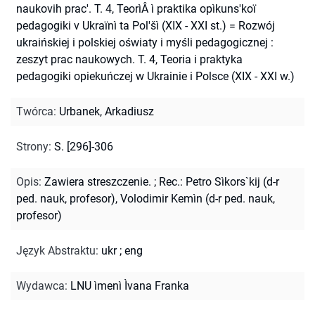
naukovih prac'. T. 4, TeorìÂ ì praktika opìkuns'koï
pedagogiki v Ukraïnì ta Pol'šì (XIX - XXI st.) = Rozwój
ukraińskiej i polskiej oświaty i myśli pedagogicznej :
zeszyt prac naukowych. T. 4, Teoria i praktyka
pedagogiki opiekuńczej w Ukrainie i Polsce (XIX - XXI w.)
Twórca
:
Urbanek, Arkadiusz
Strony
:
S. [296]-306
Opis
:
Zawiera streszczenie.
;
Rec.: Petro Sìkors`kij (d-r
ped. nauk, profesor), Volodimir Kemìn (d-r ped. nauk,
profesor)
Język Abstraktu
:
ukr
;
eng
Wydawca
:
LNU ìmenì Ìvana Franka