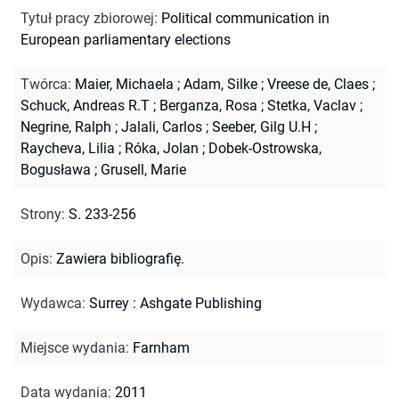
Tytuł pracy zbiorowej
:
Political communication in
European parliamentary elections
Twórca
:
Maier, Michaela
;
Adam, Silke
;
Vreese de, Claes
;
Schuck, Andreas R.T
;
Berganza, Rosa
;
Stetka, Vaclav
;
Negrine, Ralph
;
Jalali, Carlos
;
Seeber, Gilg U.H
;
Raycheva, Lilia
;
Róka, Jolan
;
Dobek-Ostrowska,
Bogusława
;
Grusell, Marie
Strony
:
S. 233-256
Opis
:
Zawiera bibliografię.
Wydawca
:
Surrey : Ashgate Publishing
Miejsce wydania
:
Farnham
Data wydania
:
2011