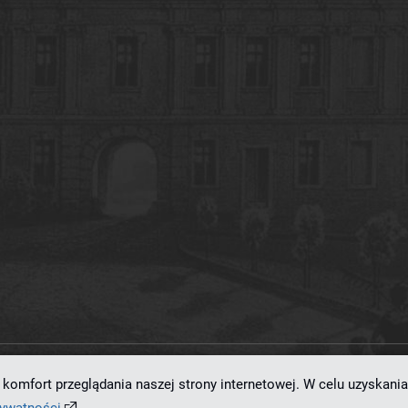
komfort przeglądania naszej strony internetowej. W celu uzyskania
ramowaniu
dLibra 7.0.0-SNAPSHOT
opracowanemu przez
Poznańskie Centrum