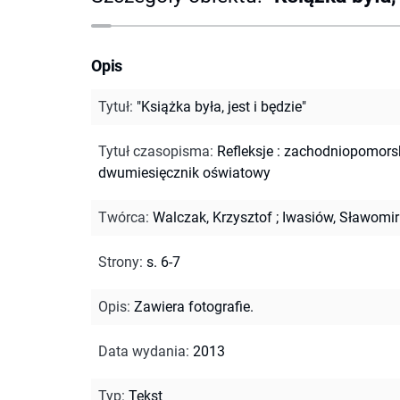
Opis
Tytuł
:
"Książka była, jest i będzie"
Tytuł czasopisma
:
Refleksje : zachodniopomors
dwumiesięcznik oświatowy
Twórca
:
Walczak, Krzysztof
;
Iwasiów, Sławomir
Strony
:
s. 6-7
Opis
:
Zawiera fotografie.
Data wydania
:
2013
Typ
:
Tekst