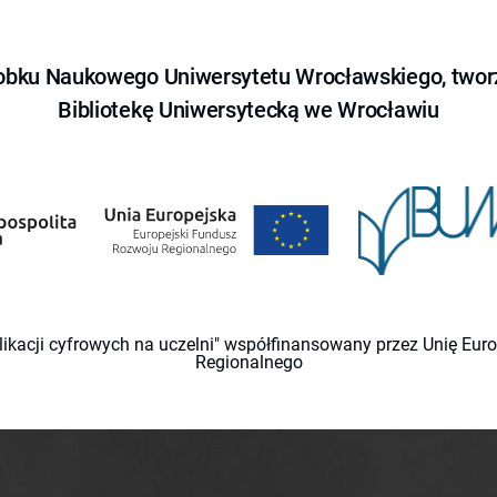
obku Naukowego Uniwersytetu Wrocławskiego, tworz
Bibliotekę Uniwersytecką we Wrocławiu
likacji cyfrowych na uczelni" współfinansowany przez Unię Eu
Regionalnego