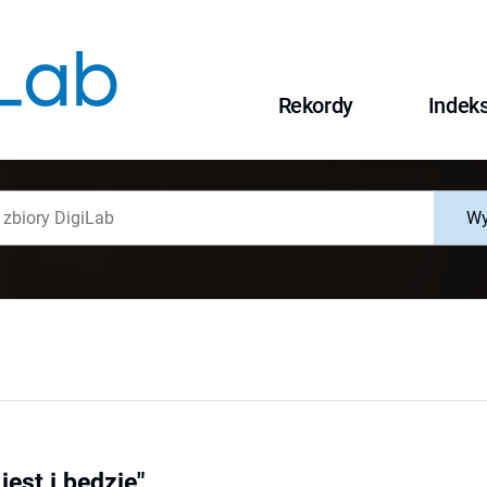
Rekordy
Indek
Wy
jest i będzie"