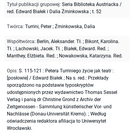
Tytuł publikacji grupowej
:
Seria Biblioteka Austriacka /
red. Edward Białek i Dalia Żminkowska ; t. 52
Twórca
:
Turrini, Peter
;
Żminkowska, Dalia
Współtwórca
:
Berlin, Aleksander. Tł.
;
Bikont, Karolina.
Tł.
;
Lachowski, Jacek. Tł.
;
Białek, Edward. Red.
;
Manthey, Elżbieta. Red.
;
Nowakowska, Katarzyna. Red.
Opis
:
S. 115-121 : Petera Turriniego życie jak teatr :
[posłowie] / Edward Białek
;
Na s. red.: Przekłady
sporządzono na podstawie typoskryptów
udostępnionych przez wydawnictwo Thomas Sessel
Verlag i panią dr Christine Grond z Archiv der
Zeitgenossen - Sammlung künstlerischer Vor- und
Nachlässe (Donau-Universität Krems).
;
Według
oświadczenia redaktora afiliacja to Uniwersytet
Wrocławski.