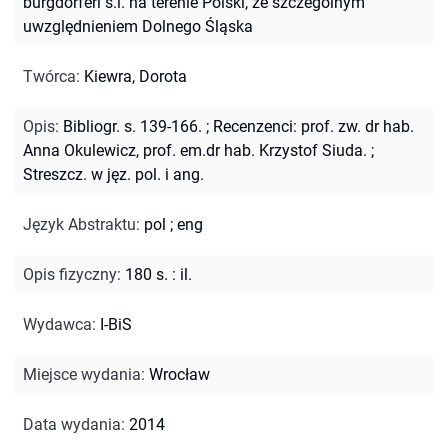
burgdorferi s.l. na terenie Polski, ze szczególnym
uwzględnieniem Dolnego Śląska
Twórca
:
Kiewra, Dorota
Opis
:
Bibliogr. s. 139-166.
;
Recenzenci: prof. zw. dr hab.
Anna Okulewicz, prof. em.dr hab. Krzystof Siuda.
;
Streszcz. w jęz. pol. i ang.
Język Abstraktu
:
pol
;
eng
Opis fizyczny
:
180 s. : il.
Wydawca
:
I-BiS
Miejsce wydania
:
Wrocław
Data wydania
:
2014