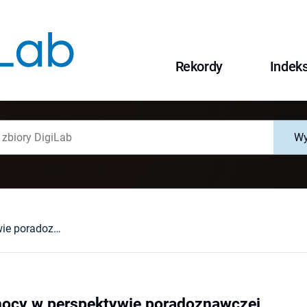
Rekordy
Indek
Wy
Problemy pomocy w perspektywie poradoznawczej
ocy w perspektywie poradoznawczej