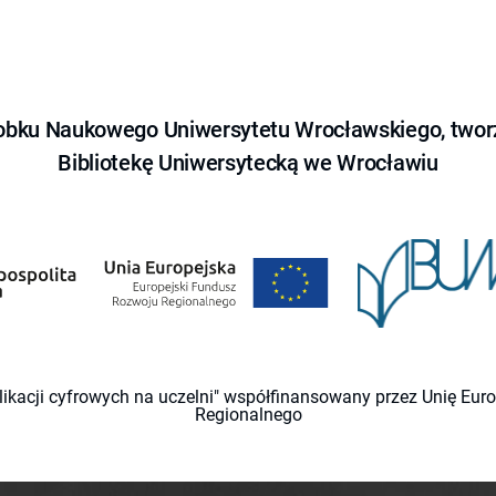
obku Naukowego Uniwersytetu Wrocławskiego, tworz
Bibliotekę Uniwersytecką we Wrocławiu
likacji cyfrowych na uczelni" współfinansowany przez Unię Eu
Regionalnego