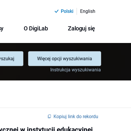
Polski
English
sy
O DigiLab
Zaloguj się
szukaj
Więcej opcji wyszukiwania
Instrukcja wyszukiwania
Kopiuj link do rekordu
ycznej w instytucji edukacyjnej