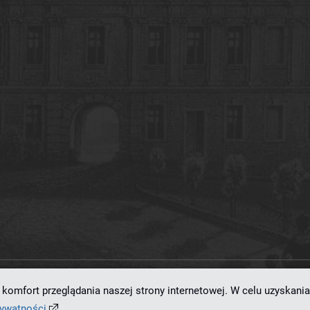
komfort przeglądania naszej strony internetowej. W celu uzyskania
ramowaniu
dLibra 7.0.0-SNAPSHOT
opracowanemu przez
Poznańskie Centrum
rywatności