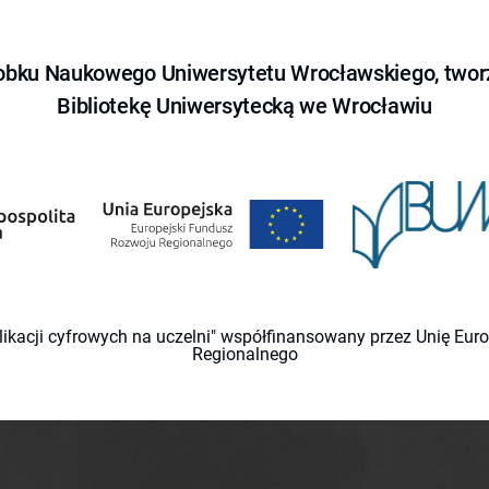
obku Naukowego Uniwersytetu Wrocławskiego, tworz
Bibliotekę Uniwersytecką we Wrocławiu
likacji cyfrowych na uczelni" współfinansowany przez Unię Eu
Regionalnego