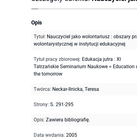
Opis
Tytuł
:
Nauczyciel jako wolontariusz : obszary p
wolontarystycznej w instytucji edukacyjnej
Tytuł pracy zbiorowej
:
Edukacja jutra : XI
Tatrzańskie Seminarium Naukowe = Education 
the tomorrow
Twórca
:
Neckar-Ilnicka, Teresa
Strony
:
S. 291-295
Opis
:
Zawiera bibliografię.
Data wydania
:
2005