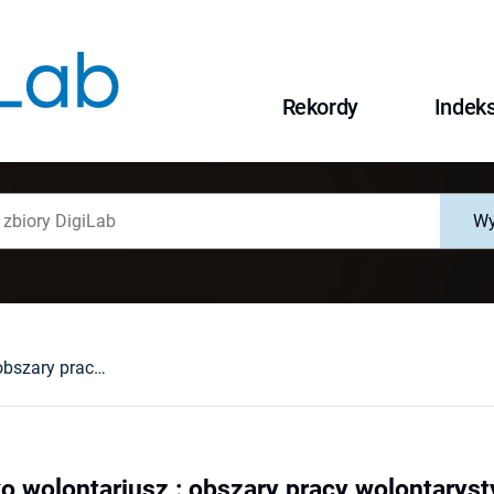
Rekordy
Indek
Wy
Nauczyciel jako wolontariusz : obszary pracy wolontarystycznej w instytucji edukacyjnej
o wolontariusz : obszary pracy wolontaryst