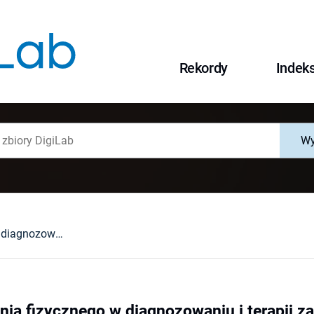
Rekordy
Indek
Wy
Rola wychowania fizycznego w diagnozowaniu i terapii zachowań dewiacyjnych dzieci i młodzieży
ia fizycznego w diagnozowaniu i terapii z