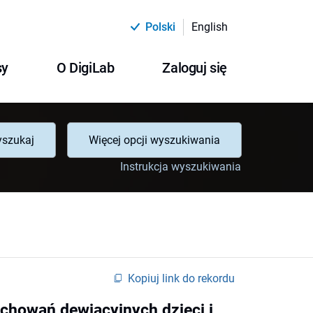
Polski
English
sy
O DigiLab
Zaloguj się
szukaj
Więcej opcji wyszukiwania
Instrukcja wyszukiwania
Kopiuj link do rekordu
achowań dewiacyjnych dzieci i