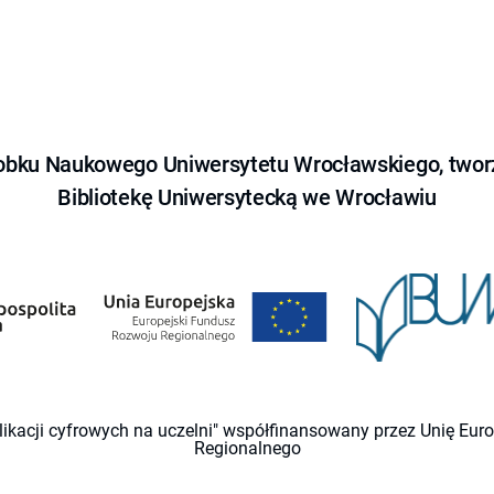
obku Naukowego Uniwersytetu Wrocławskiego, tworz
Bibliotekę Uniwersytecką we Wrocławiu
likacji cyfrowych na uczelni" współfinansowany przez Unię Eu
Regionalnego