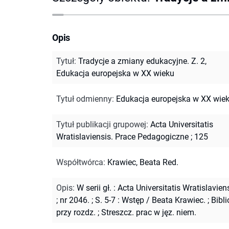
Opis
Tytuł
:
Tradycje a zmiany edukacyjne. Z. 2,
Edukacja europejska w XX wieku
Tytuł odmienny
:
Edukacja europejska w XX wie
Tytuł publikacji grupowej
:
Acta Universitatis
Wratislaviensis. Prace Pedagogiczne ; 125
Współtwórca
:
Krawiec, Beata Red.
Opis
:
W serii gł. : Acta Universitatis Wratislavien
; nr 2046.
;
S. 5-7 : Wstęp / Beata Krawiec.
;
Bibli
przy rozdz.
;
Streszcz. prac w jęz. niem.