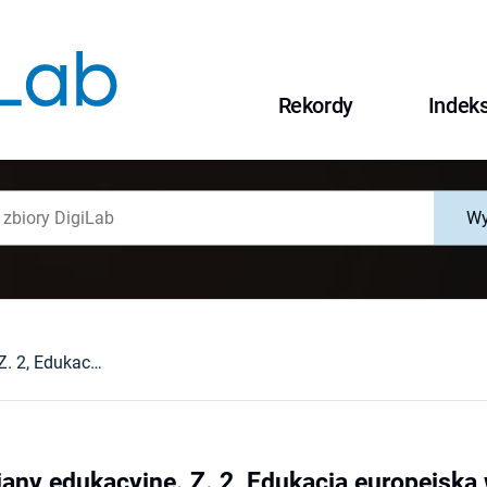
Rekordy
Indek
Wy
Tradycje a zmiany edukacyjne. Z. 2, Edukacja europejska w XX wieku
iany edukacyjne. Z. 2, Edukacja europejska