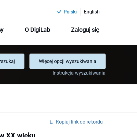
Polski
English
sy
O DigiLab
Zaloguj się
szukaj
Więcej opcji wyszukiwania
Instrukcja wyszukiwania
Kopiuj link do rekordu
 w XX wieku