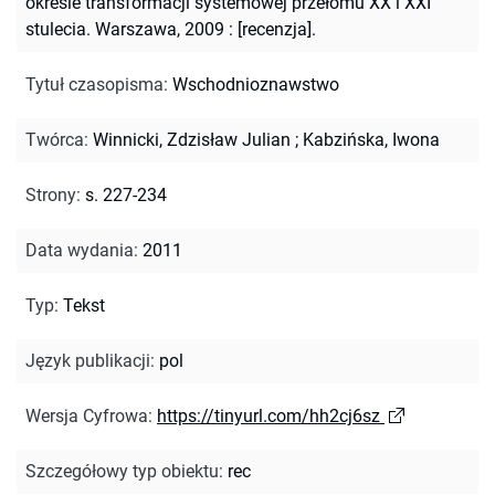
okresie transformacji systemowej przełomu XX i XXI
stulecia. Warszawa, 2009 : [recenzja].
Tytuł czasopisma
:
Wschodnioznawstwo
Twórca
:
Winnicki, Zdzisław Julian
;
Kabzińska, Iwona
Strony
:
s. 227-234
Data wydania
:
2011
Typ
:
Tekst
Język publikacji
:
pol
Wersja Cyfrowa
:
https://tinyurl.com/hh2cj6sz
Szczegółowy typ obiektu
:
rec