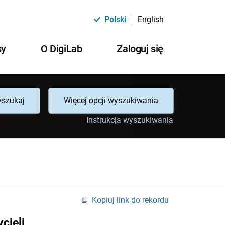
Polski
English
sy
O DigiLab
Zaloguj się
szukaj
Więcej opcji wyszukiwania
Instrukcja wyszukiwania
Kopiuj link do rekordu
cieli