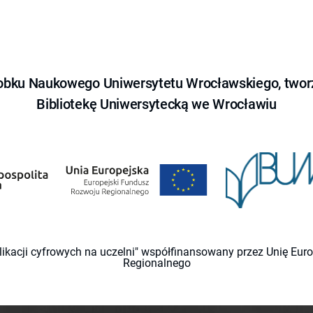
obku Naukowego Uniwersytetu Wrocławskiego, tworz
Bibliotekę Uniwersytecką we Wrocławiu
likacji cyfrowych na uczelni" współfinansowany przez Unię Eu
Regionalnego