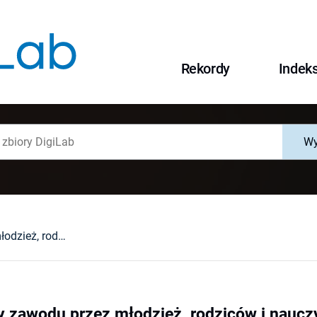
Rekordy
Indek
Wy
Wybór doradcy zawodu przez młodzież, rodziców i nauczycieli
 zawodu przez młodzież, rodziców i nauczy