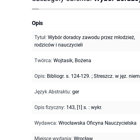
Opis
Tytuł
:
Wybór doradcy zawodu przez młodzież,
rodziców i nauczycieli
Twórca
:
Wojtasik, Bożena
Opis
:
Bibliogr. s. 124-129.
;
Streszcz. w jęz. niem
Język Abstraktu
:
ger
Opis fizyczny
:
143, [1] s. : wykr.
Wydawca
:
Wrocławska Oficyna Nauczycielska
Miejsce wydania
:
Wrocław