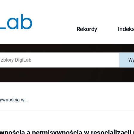
Rekordy
Indek
Wy
Między punitywnością a permisywnością w resocjalizacji nieletnich
wnością a permisywnością w resocjalizacji 