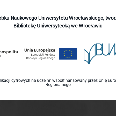
obku Naukowego Uniwersytetu Wrocławskiego, tworz
Bibliotekę Uniwersytecką we Wrocławiu
likacji cyfrowych na uczelni" współfinansowany przez Unię Eu
Regionalnego