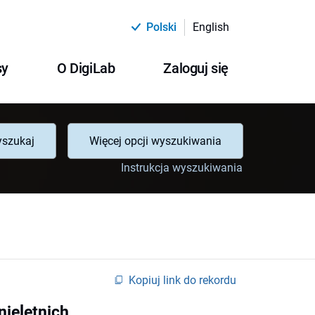
Polski
English
sy
O DigiLab
Zaloguj się
szukaj
Więcej opcji wyszukiwania
Instrukcja wyszukiwania
Kopiuj link do rekordu
nieletnich