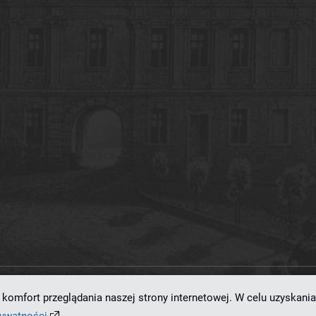
komfort przeglądania naszej strony internetowej. W celu uzyskania
ramowaniu
dLibra 7.0.0-SNAPSHOT
opracowanemu przez
Poznańskie Centrum