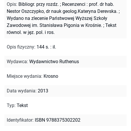
Opis
:
Bibliogr. przy rozdz.
;
Recenzenci : prof. dr hab.
Nestor Oszczypko, dr nauk geolog.Kateryna Derevska.
;
Wydano na zlecenie Państwowej Wyższej Szkoły
Zawodowej im. Stanisława Pigonia w Krośnie.
;
Tekst
równol. w jęz. pol. i ros.
Opis fizyczny
:
144 s. : il.
Wydawca
:
Wydawnictwo Ruthenus
Miejsce wydania
:
Krosno
Data wydania
:
2013
Typ
:
Tekst
Identyfikator
:
ISBN 9788375302202