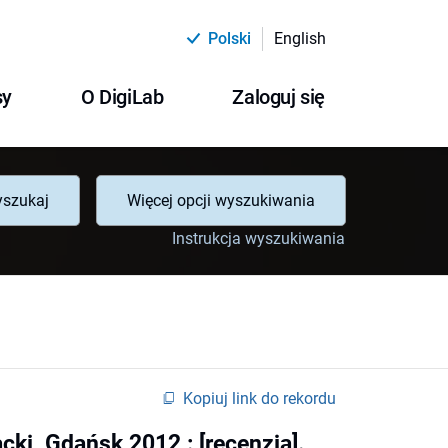
Polski
English
sy
O DigiLab
Zaloguj się
szukaj
Więcej opcji wyszukiwania
Instrukcja wyszukiwania
Kopiuj link do rekordu
acki, Gdańsk 2012 : [recenzja].