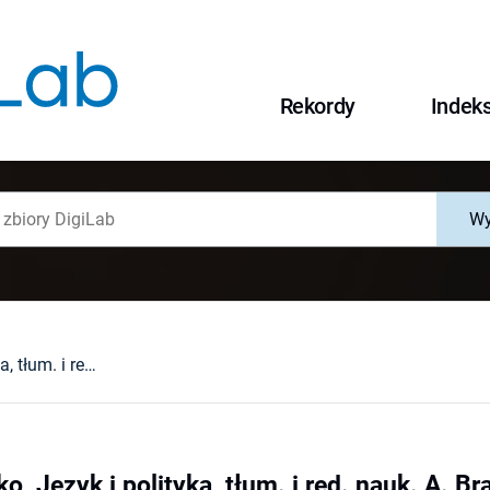
Rekordy
Indek
Wy
Łarysa Masenko, Język i polityka, tłum. i red. nauk. A. Bracki, Gdańsk 2012 : [recenzja].
, Język i polityka, tłum. i red. nauk. A. Br