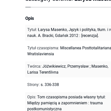
Opis
Tytuł
:
Łarysa Masenko, Język i polityka, tłum. i r
nauk. A. Bracki, Gdańsk 2012 : [recenzja].
Tytuł czasopisma
:
Miscellanea Posttotalitarian
Wratislaviensia
Twórca
:
Jóźwikiewicz, Przemysław
;
Masenko,
Larisa Terentïïvna
Strony
:
s. 336-338
Opis
:
Tom czasopisma posiada własny tytuł:
Między pamięcią a zapomnieniem : trauma
postkomunistyczna