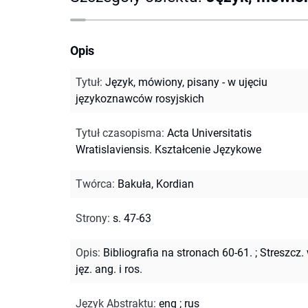
Opis
Tytuł
:
Język, mówiony, pisany - w ujęciu
językoznawców rosyjskich
Tytuł czasopisma
:
Acta Universitatis
Wratislaviensis. Kształcenie Językowe
Twórca
:
Bakuła, Kordian
Strony
:
s. 47-63
Opis
:
Bibliografia na stronach 60-61.
;
Streszcz.
jęz. ang. i ros.
Język Abstraktu
:
eng
;
rus