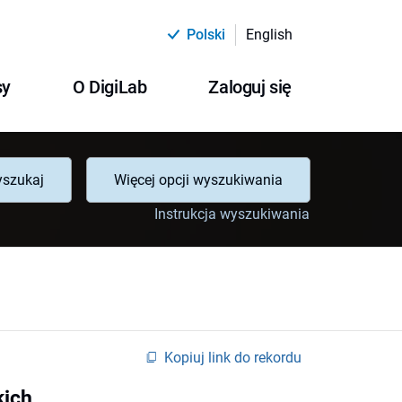
Polski
English
sy
O DigiLab
Zaloguj się
szukaj
Więcej opcji wyszukiwania
Instrukcja wyszukiwania
Kopiuj link do rekordu
kich