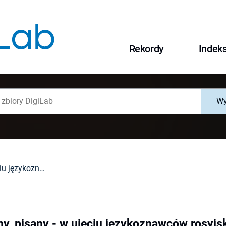
Rekordy
Indek
Wy
Język, mówiony, pisany - w ujęciu językoznawców rosyjskich
y, pisany - w ujęciu językoznawców rosyjs