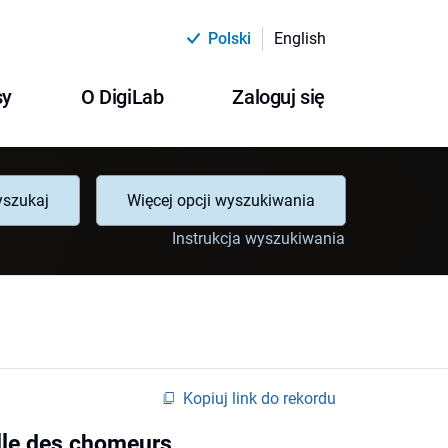
Polski
English
sy
O DigiLab
Zaloguj się
szukaj
Więcej opcji wyszukiwania
Instrukcja wyszukiwania
Kopiuj link do rekordu
elle des chomeurs