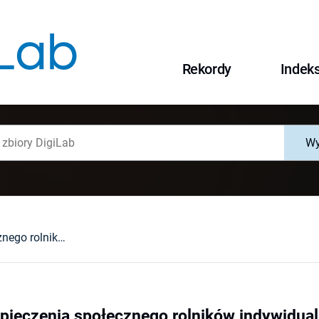
Rekordy
Indek
Wy
Ewolucja ubezpieczenia społecznego rolników indywidualnych
pieczenia społecznego rolników indywidua