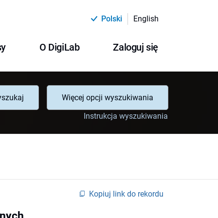
Polski
English
sy
O DigiLab
Zaloguj się
szukaj
Więcej opcji wyszukiwania
Instrukcja wyszukiwania
Kopiuj link do rekordu
lnych