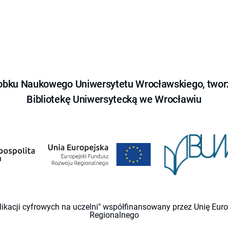
obku Naukowego Uniwersytetu Wrocławskiego, tworz
Bibliotekę Uniwersytecką we Wrocławiu
likacji cyfrowych na uczelni" współfinansowany przez Unię Eu
Regionalnego