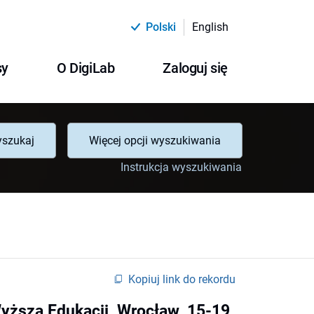
Polski
English
sy
O DigiLab
Zaloguj się
szukaj
Więcej opcji wyszukiwania
Instrukcja wyszukiwania
Kopiuj link do rekordu
Wyższa Edukacji, Wrocław, 15-19