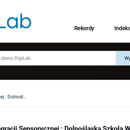
Rekordy
Indek
Wy
Warsztaty Integracji Sensorycznej : Dolnośląska Szkoła Wyższa Edukacji, Wrocław, 15-19 października 2001 r.
egracji Sensorycznej : Dolnośląska Szkoła 