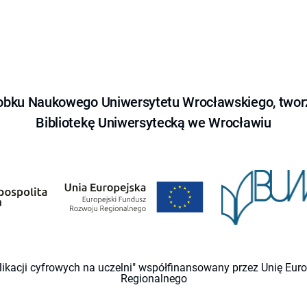
obku Naukowego Uniwersytetu Wrocławskiego, tworz
Bibliotekę Uniwersytecką we Wrocławiu
likacji cyfrowych na uczelni" współfinansowany przez Unię Eu
Regionalnego