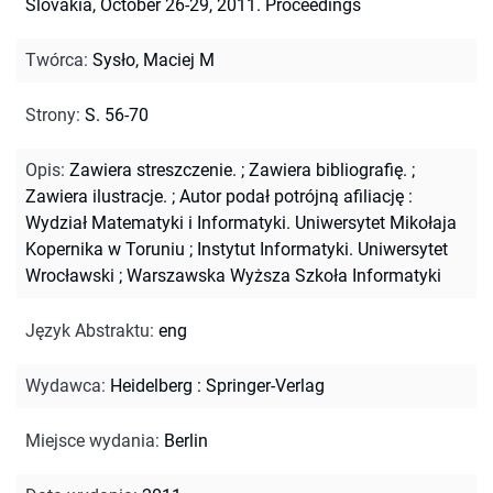
Slovakia, October 26-29, 2011. Proceedings
Twórca
:
Sysło, Maciej M
Strony
:
S. 56-70
Opis
:
Zawiera streszczenie.
;
Zawiera bibliografię.
;
Zawiera ilustracje.
;
Autor podał potrójną afiliację :
Wydział Matematyki i Informatyki. Uniwersytet Mikołaja
Kopernika w Toruniu ; Instytut Informatyki. Uniwersytet
Wrocławski ; Warszawska Wyższa Szkoła Informatyki
Język Abstraktu
:
eng
Wydawca
:
Heidelberg : Springer-Verlag
Miejsce wydania
:
Berlin