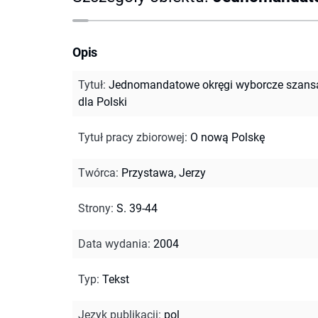
Opis
Tytuł
:
Jednomandatowe okręgi wyborcze szans
dla Polski
Tytuł pracy zbiorowej
:
O nową Polskę
Twórca
:
Przystawa, Jerzy
Strony
:
S. 39-44
Data wydania
:
2004
Typ
:
Tekst
Język publikacji
:
pol