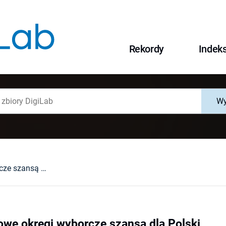
Rekordy
Indek
Wy
Jednomandatowe okręgi wyborcze szansą dla Polski
e okręgi wyborcze szansą dla Polski