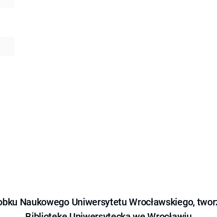
obku Naukowego Uniwersytetu Wrocławskiego, tworz
Bibliotekę Uniwersytecką we Wrocławiu