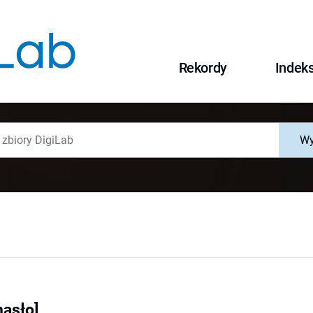
Rekordy
Indek
Wy
hasło]