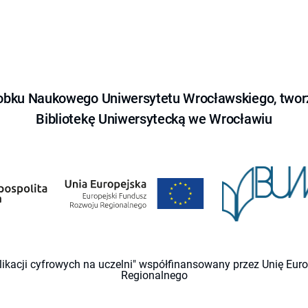
obku Naukowego Uniwersytetu Wrocławskiego, tworz
Bibliotekę Uniwersytecką we Wrocławiu
likacji cyfrowych na uczelni" współfinansowany przez Unię Eu
Regionalnego