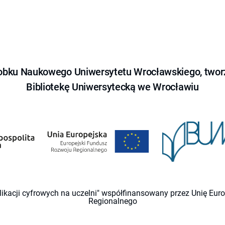
obku Naukowego Uniwersytetu Wrocławskiego, tworz
Bibliotekę Uniwersytecką we Wrocławiu
likacji cyfrowych na uczelni" współfinansowany przez Unię Eu
Regionalnego