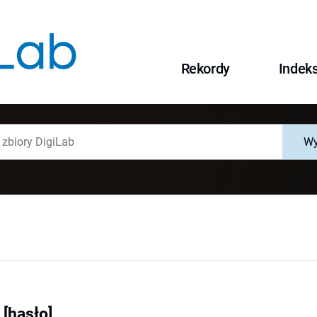
Rekordy
Indek
Wy
[hasło]