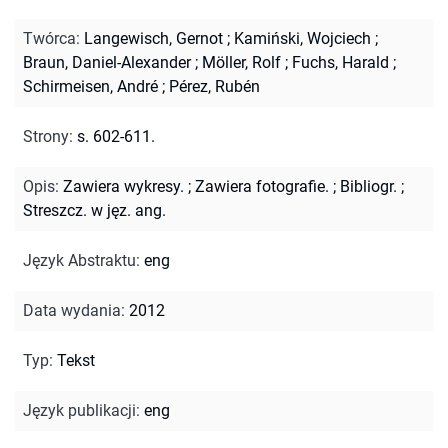
Twórca
:
Langewisch, Gernot
;
Kamiński, Wojciech
;
Braun, Daniel-Alexander
;
Möller, Rolf
;
Fuchs, Harald
;
Schirmeisen, André
;
Pérez, Rubén
Strony
:
s. 602-611.
Opis
:
Zawiera wykresy.
;
Zawiera fotografie.
;
Bibliogr.
;
Streszcz. w jęz. ang.
Język Abstraktu
:
eng
Data wydania
:
2012
Typ
:
Tekst
Język publikacji
:
eng